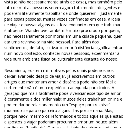
vista (e não necessariamente atrás de casa), mas também pelo
fato de muitas pessoas serem agora totalmente inteligentes e
poderem literalmente trabalhar de onde quiserem. . Justamente
para essas pessoas, muitas vezes confinadas em casa, a ideia
de viajar e passar alguns dias fora enquanto tem que trabalhar
é atraente. Wanderlove também é muito procurado por quem,
não necessariamente por morar em uma cidade pequena, quer
dar uma reviravolta na vida pessoal. Para além dos
sentimentos, de fato, cultivar o amor à distância significa entrar
num novo contexto, conhecer novas pessoas, experimentar a
vida num ambiente física ou culturalmente distante do nosso.
Resumindo, existem mil motivos pelos quais podemos nos
deixar levar pelo desejo de viajar. Já escrevemos em outros
artigos que manter um amor à distância pode não ser fácil e
certamente não é uma experiência adequada para todos! A
geração que mais facilmente pode vivenciar esse tipo de amor
é certamente a dos millennials: muitos deles trabalham online e
podem dar ao relacionamento um "espaço para respirar"
mudando-se para o parceiro alguns dias por semana. Mas,
porque não?, mesmo os reformados e todos aqueles que estão
dispostos a viajar poderiam procurar o amor um pouco além
dos limites "habituais". O mar está cheio de peixes e seria uma