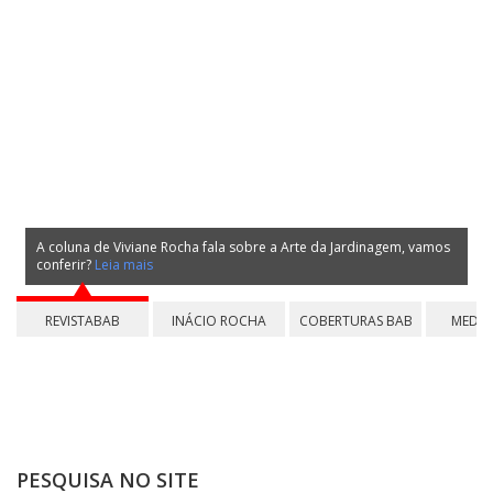
em, vamos
REVISTABAB
INÁCIO ROCHA
COBERTURAS BAB
MEDAL
OU
b
b
PESQUISA NO SITE