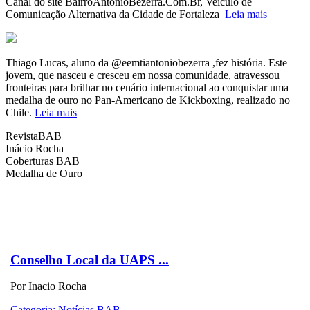
Canal do site BairroAntonioBezerra.Com.Br, Veículo de
Comunicação Alternativa da Cidade de Fortaleza
Leia mais
Thiago Lucas, aluno da @eemtiantoniobezerra ,fez história. Este
jovem, que nasceu e cresceu em nossa comunidade, atravessou
fronteiras para brilhar no cenário internacional ao conquistar uma
medalha de ouro no Pan-Americano de Kickboxing, realizado no
Chile.
Leia mais
RevistaBAB
Inácio Rocha
Coberturas BAB
Medalha de Ouro
b
b
Conselho Local da UAPS ...
Por Inacio Rocha
Categoria: Notícias BAB