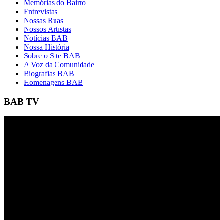
Memórias do Bairro
Entrevistas
Nossas Ruas
Nossos Artistas
Notícias BAB
Nossa História
Sobre o Site BAB
A Voz da Comunidade
Biografias BAB
Homenagens BAB
BAB TV