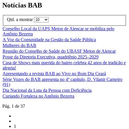
Notícias BAB
Qtd. a mostrar
Conselho Local da UAPS Meton de Alencar se mobiliza pelo
Antônio Bezerra
A Voz da Comunidade na Gestão da Saúde Pública
Mulheres do BAB
Reunião do Conselho de Saúde do UBASF Meton de Alencar
Posse da Diretoria Executiva, quadriênio 2025–2029
Casa de Shows mais querida do bairro celebra 42 anos de tradição e
alegria!
Apresentando a revista BAB ao Vivo no Bom Dia Ceará
Série Vozes do BAB apresenta no 4º capítulo, D. Vilanir Carneiro
(91)
Dia Nacional da Luta da Pessoa com Deficiência
Curiando Fortaleza no Antônio Bezerra
Pág. 1 de 37
1