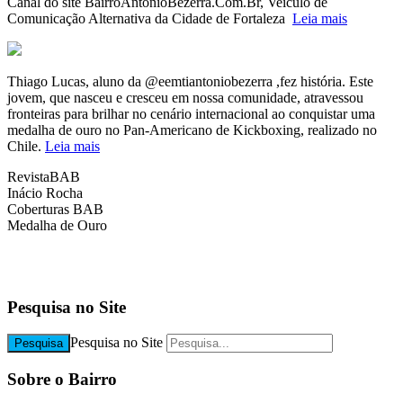
Canal do site BairroAntonioBezerra.Com.Br, Veículo de
Comunicação Alternativa da Cidade de Fortaleza
Leia mais
Thiago Lucas, aluno da @eemtiantoniobezerra ,fez história. Este
jovem, que nasceu e cresceu em nossa comunidade, atravessou
fronteiras para brilhar no cenário internacional ao conquistar uma
medalha de ouro no Pan-Americano de Kickboxing, realizado no
Chile.
Leia mais
RevistaBAB
Inácio Rocha
Coberturas BAB
Medalha de Ouro
b
b
Pesquisa no Site
Pesquisa no Site
Pesquisa
Sobre o Bairro