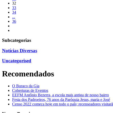
32
33
34
...
36
Subcategorias
Notícias Diversas
Uncategorised
Recomendados
O Buraco da Gia
Coberturas de Eventos
EEFM Antônio Bezerra, a escola mais antiga de nosso bairro
Festa dos Padroeiros, 76 anos da Paróquia Jesus, maria e José
Censo 2022 começa hoje em todo o país; recenseadores visitarã