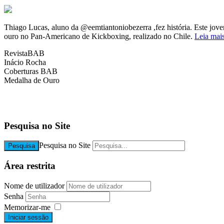
Thiago Lucas, aluno da @eemtiantoniobezerra ,fez história. Este jove
ouro no Pan-Americano de Kickboxing, realizado no Chile.
Leia mai
RevistaBAB
Inácio Rocha
Coberturas BAB
Medalha de Ouro
b
b
Pesquisa no Site
Pesquisa no Site
Pesquisa
Área restrita
Nome de utilizador
Senha
Memorizar-me
Iniciar sessão