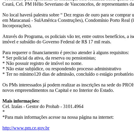
Ceará, Cel. PM Hélio Severiano de Vasconcelos, de representantes da 
No local haverá palestra sobre “ Dez regras de ouro para se comprar
em Maracanaú - SulAmérica Construções), Condomínio Porto Real (l
Incorporações).
Através do Programa, os policiais vão ter, entre outros benefícios, a
imóvel e subsídio do Governo Federal de R$ 17 mil reais.
Para requerer o financiamento é preciso atender à alguns requisitos:
* Ser policial da ativa, da reserva ou pensionistas;
* Não possuir registro de imóvel no nome.
* Não estar subjúdice, ou respondendo processo administrativo
* Ter no mínimo120 dias de admissão, concluído o estágio probatório
Os PMs interessados já podem realizar as inscrições na sede do PROH
novos empreendimentos na Capital e no Interior do Estado.
Mais informações:
Cel. Izaías - Gestor do Prohab - 3101.4964
*
*Para mais informações acesse na nossa página na internet:
http://www.pm.ce.gov.br