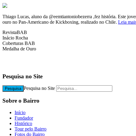
Thiago Lucas, aluno da @eemtiantoniobezerra ,fez história. Este jove
ouro no Pan-Americano de Kickboxing, realizado no Chile.
Leia mai
RevistaBAB
Inácio Rocha
Coberturas BAB
Medalha de Ouro
b
b
Pesquisa no Site
Pesquisa no Site
Pesquisa
Sobre o Bairro
Início
Fundador
Histórico
Tour pelo Bairro
Fotos do Bairro